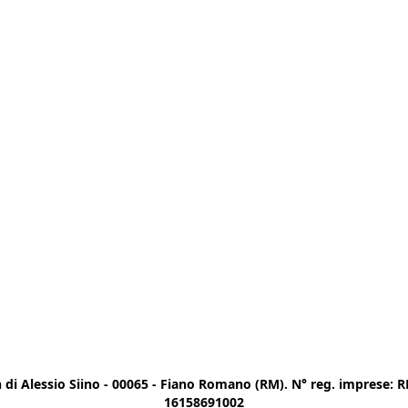
di Alessio Siino - 00065 - Fiano Romano (RM). N° reg. imprese: RM
16158691002