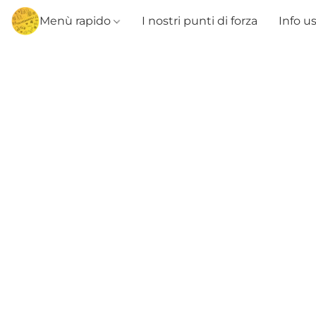
Menù rapido
I nostri punti di forza
Info u