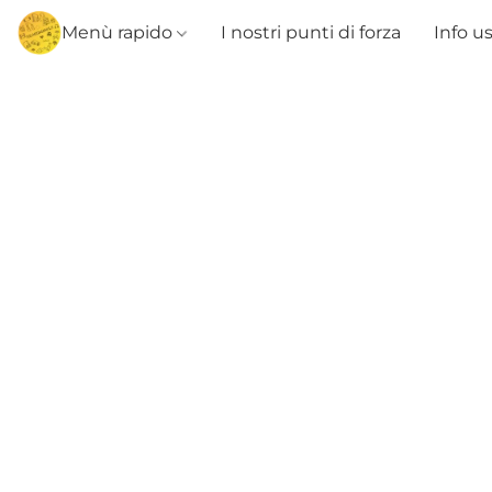
Menù rapido
I nostri punti di forza
Info u