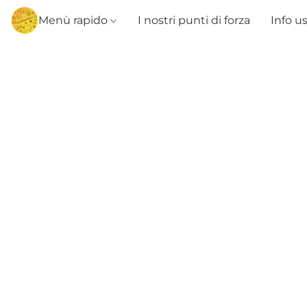
Menù rapido
I nostri punti di forza
Info u