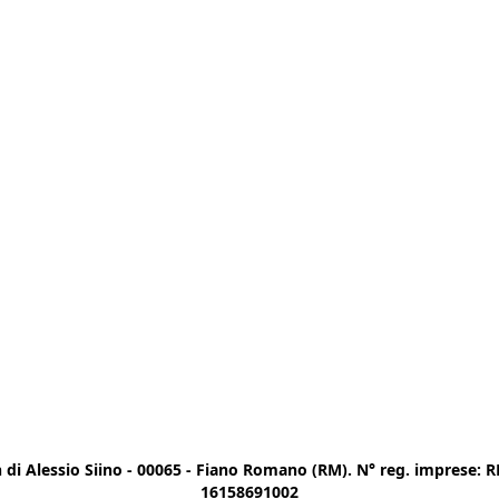
di Alessio Siino - 00065 - Fiano Romano (RM). N° reg. imprese: RM
16158691002