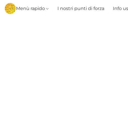
Menù rapido
I nostri punti di forza
Info u