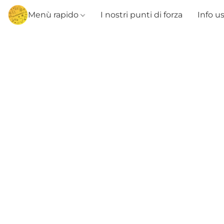
Menù rapido
I nostri punti di forza
Info u