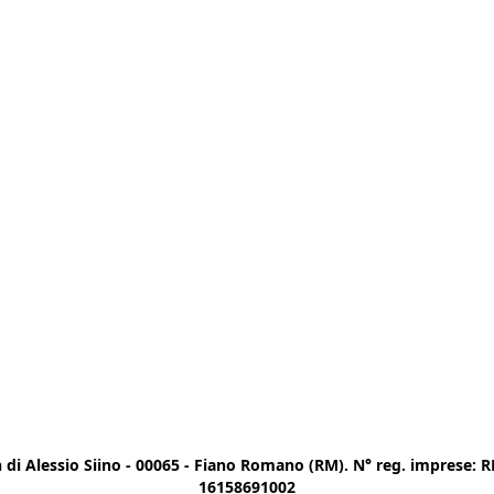
di Alessio Siino - 00065 - Fiano Romano (RM). N° reg. imprese: RM
16158691002