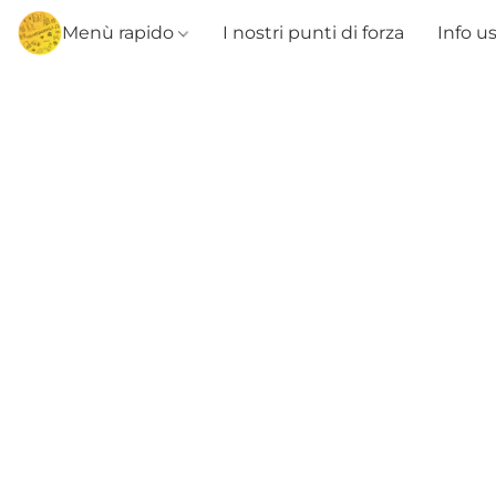
Menù rapido
I nostri punti di forza
Info u