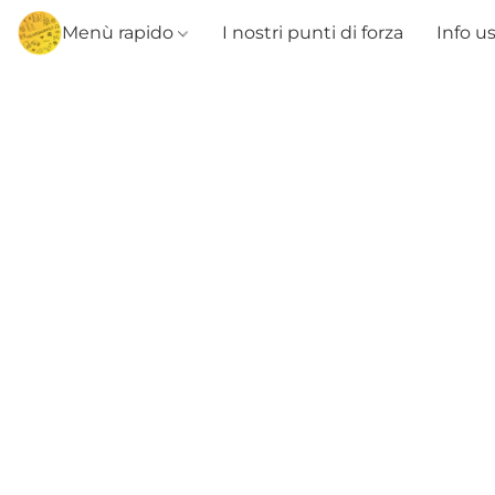
Menù rapido
I nostri punti di forza
Info u