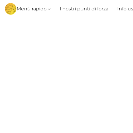
Menù rapido
I nostri punti di forza
Info u