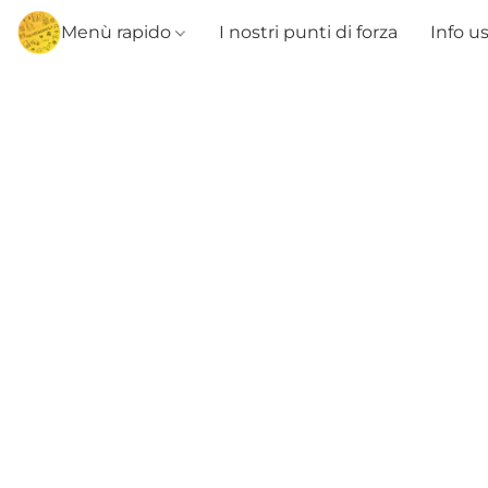
Menù rapido
I nostri punti di forza
Info u