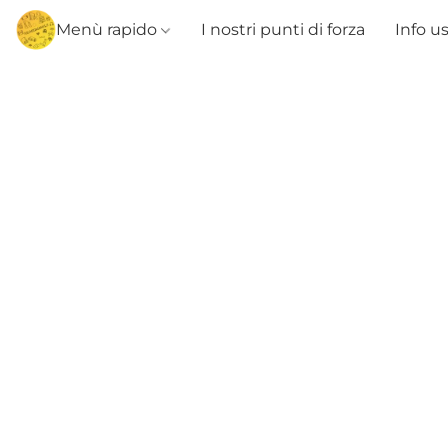
Menù rapido
I nostri punti di forza
Info u