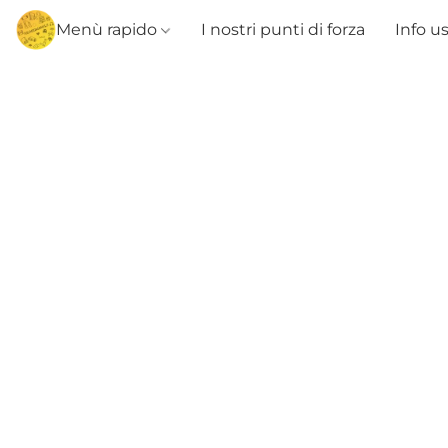
Menù rapido
I nostri punti di forza
Info u