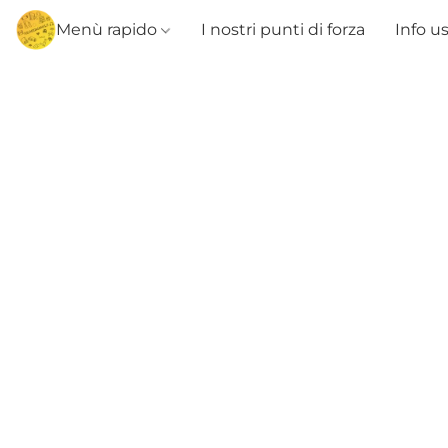
Menù rapido
I nostri punti di forza
Info u