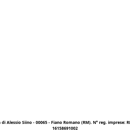
di Alessio Siino - 00065 - Fiano Romano (RM). N° reg. imprese: RM
16158691002