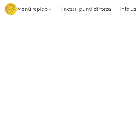
Menù rapido
I nostri punti di forza
Info u