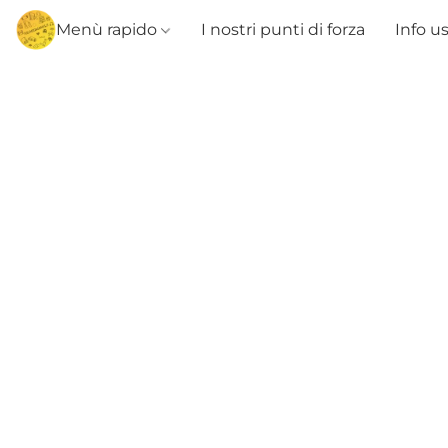
Menù rapido
I nostri punti di forza
Info u