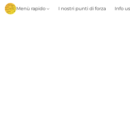
Menù rapido
I nostri punti di forza
Info u