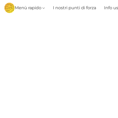
Menù rapido
I nostri punti di forza
Info u