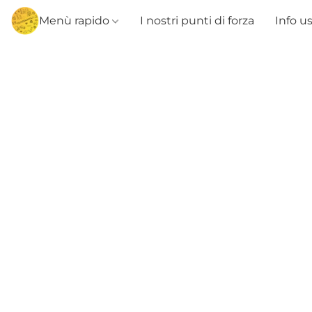
Menù rapido
I nostri punti di forza
Info u