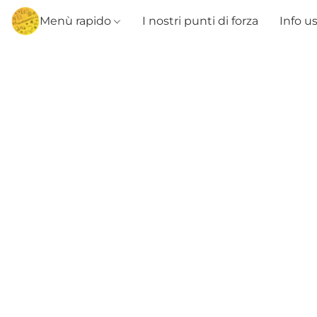
Menù rapido
I nostri punti di forza
Info u