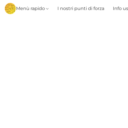
Menù rapido
I nostri punti di forza
Info u