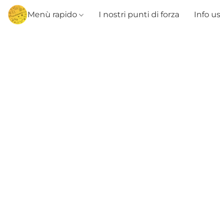
Menù rapido
I nostri punti di forza
Info u