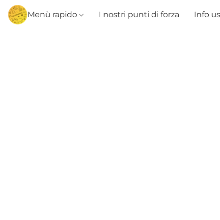
Menù rapido
I nostri punti di forza
Info u