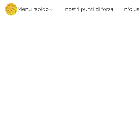
Menù rapido
I nostri punti di forza
Info u