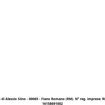
di Alessio Siino - 00065 - Fiano Romano (RM). N° reg. imprese: RM
16158691002