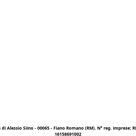
di Alessio Siino - 00065 - Fiano Romano (RM). N° reg. imprese: RM
16158691002