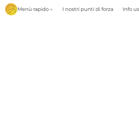
Menù rapido
I nostri punti di forza
Info u